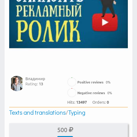
Владимир
Positive reviews
0
%
Rating:
13
Negative reviews
0
%
Hits:
13497
Orders:
0
Texts and translations
/
Typing
500