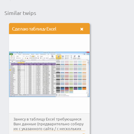
Similar twips
Сделаю таблицу Excel
Занесу в таблицу Excel требующиеся
Вам данные (предварительно coберу
их с yкaзaннoгo сaйтa / с нескольких
сайтов)