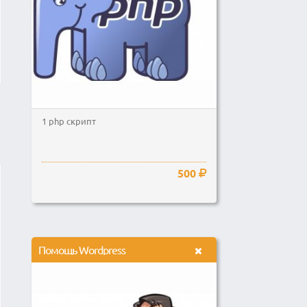
1 php скрипт
500
Помощь Wordpress