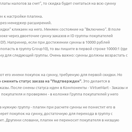
платы налогов за счет", то скидка будет считаться на всю сумму
м к настройке плагина.
через менеджер расширений.
идки" кликаем на него. Меняем состояние на "Включено". В поле
роке через двоеточие сумму заказов и ID группы покупателей
ID?). Например, если при достижении суммы в 10000 рублей
попасть в группу Group10), то вы пишите в первой строке 10000:1 (где
умму для следующей группы. Очень важно: суммы должны возрастать с
от его имени покупок на сумму, требуемую для первой скидки. Но
 сменить статус заказа на "Подтвержден".
Это делается в
аказы. После смены статуса идем в Компоненты - VirtueMart - Заказы и
 покупателя и проверяем - в колонке Группа покупателей у него
 нужную группу - плагин при расчете суммы не поместит его в
ерет покупок на сумму, достаточную для перехода в группу с
ет. Другими словами, плагин не переносит покупателя в низшую