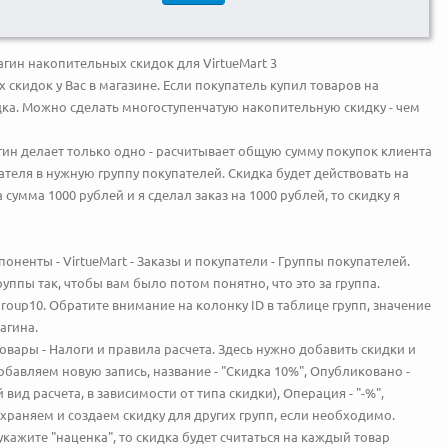
агин накопительных скидок для VirtueMart 3
кидок у Вас в магазине. Если покупатель купил товаров на
дка. Можно сделать многоступенчатую накопительную скидку - чем
агин делает только одно - расчитывает общую сумму покупок клиента
еля в нужную группу покупателей. Скидка будет действовать на
сумма 1000 рублей и я сделал заказ на 1000 рублей, то скидку я
оненты - VirtueMart - Заказы и покупатели - Группы покупателей.
уппы так, чтобы вам было потом понятно, что это за группа.
roup10. Обратите внимание на колонку ID в таблице групп, значение
агина.
Товары - Налоги и правила расчета. Здесь нужно добавить скидки и
обавляем новую запись, название - "Скидка 10%", Опубликовано -
й вид расчета, в зависимости от типа скидки), Операция - "-%",
Сохраняем и создаем скидку для других групп, если необходимо.
кажите "наценка", то скидка будет считаться на каждый товар