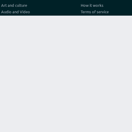
Art and culture
How it works
Audio and Video
Terms of service
Business
Privacy policy
Construction and architecture
Pricing
Cooking
Referral Program
Education
Test video connection
Fashion and style
Contact
Games and sport
Graphics and design
Health
Internet
Lawyer consulting
Life hack
Marketing and advertising
Original services
Programming
Religion and philosophy
Science
Texts and translations
Travel and tourism