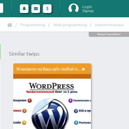
Login
Signup
Programming
Web programming
Накопительные
Report a problem
Similar twips
Установлю на Ваш сайт любой плагин ВордПресс