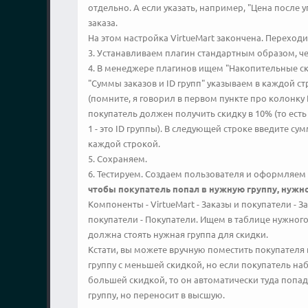
отдельно. А если указать, например, "Цена после у
заказа.
На этом настройка VirtueMart закончена. Переходи
3. Устанавливаем плагин стандартным образом, 
4. В менеджере плагинов ищем "Накопительные ск
"Суммы заказов и ID групп" указываем в каждой ст
(помните, я говорил в первом пункте про колонку 
покупатель должен получить скидку в 10% (то есть 
1 - это ID группы). В следующей строке введите с
каждой строкой.
5. Сохраняем.
6. Тестируем. Создаем пользователя и оформляем 
чтобы покупатель попал в нужную группу, нужно
Компоненты - VirtueMart - Заказы и покупатели - З
покупатели - Покупатели. Ищем в таблице нужного
должна стоять нужная группа для скидки.
Кстати, вы можете вручную поместить покупателя в
группу с меньшей скидкой, но если покупатель наб
большей скидкой, то он автоматически туда попад
группу, но переносит в высшую.