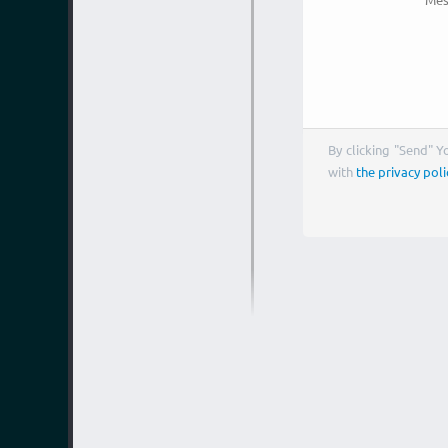
By clicking "Send" 
with
the privacy poli