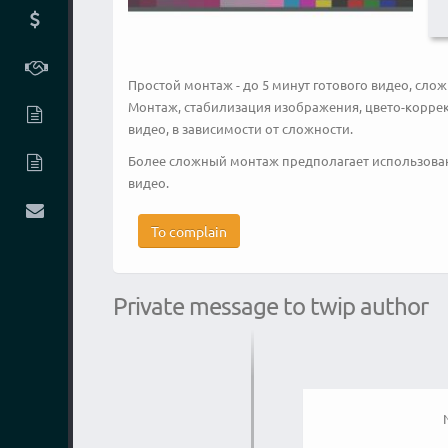
Простой монтаж - до 5 минут готового видео, слож
Монтаж, стабилизация изображения, цвето-коррекци
видео, в зависимости от сложности.
Более сложный монтаж предполагает использовани
видео.
To complain
Private message to twip author