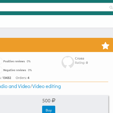
Слава
Positive reviews
0
%
Rating:
0
Negative reviews
0
%
s:
13432
Orders:
4
dio and Video
/
Video editing
500
Buy