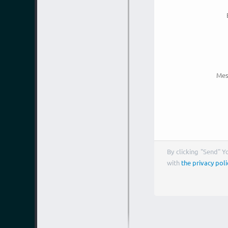
Mes
By clicking "Send" 
with
the privacy poli