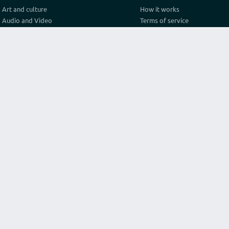
Art and culture
How it works
Audio and Video
Terms of service
Business
Privacy policy
Construction and architecture
Pricing
Cooking
Referral Program
Education
Test video connection
Fashion and style
Contact
Games and sport
Graphics and design
Health
Internet
Lawyer consulting
Life hack
Marketing and advertising
Original services
Programming
Religion and philosophy
Science
Texts and translations
Travel and tourism