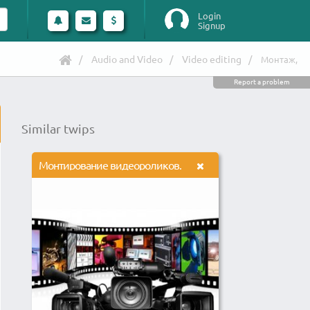
Login
Signup
Audio and Video
Video editing
Монтаж,
Report a problem
Similar twips
Монтирование видеороликов.