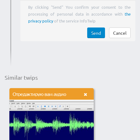
By clicking "Send" You confirm your consent to the
processing of personal data in accordance with
the
privacy policy
of the service InfoTwip
Send
Cancel
Similar twips
Отредактирую вам аудио