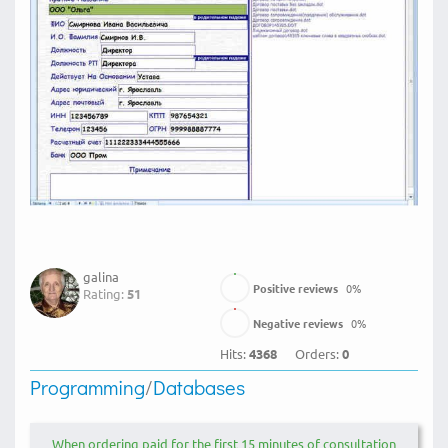
galina
Positive reviews
0
%
Rating:
51
Negative reviews
0
%
Hits:
4368
Orders:
0
Programming
/
Databases
When ordering paid for the first 15 minutes of consultation