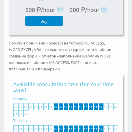
500
/hour
200
/hour
Buy
Помогу в понимании основ(и не только) MS ACCESS,
WORD,EXCEL, VBA --создание структуры и схемы таблиц --
создание форм и отчетов --заполнение шаблона WORD
данными из таблицы MS ACCESS, EXCEL --все это с
пояснениями и примерами
Available consultation time (for Your time
zone)
Monday
00
01
02
03
04
05
06
07
08
09
10
11
12
13
14
15
16
17
18
19
20
21
22
23
Tuesday
00
01
02
03
04
05
06
07
08
09
10
11
12
13
14
15
16
17
18
19
20