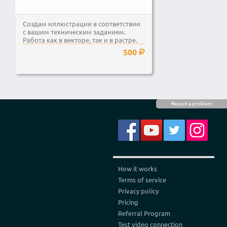
Создам иллюстрации в соответствии
с вашим техническим заданием.
Работа как в векторе, так и в растре.
Все исходные...
500
Report a problem
How it works
Terms of service
Privacy policy
Pricing
Referral Program
Test video connection