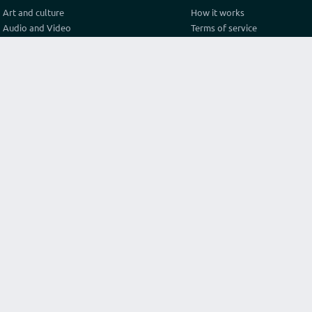
Art and culture
How it works
Audio and Video
Terms of service
Business
Privacy policy
Construction and architecture
Pricing
Cooking
Referral Program
Education
Test video connection
Fashion and style
Contact
Games and sport
Graphics and design
Health
Internet
Lawyer consulting
Life hack
Marketing and advertising
Original services
Programming
Religion and philosophy
Science
Texts and translations
Travel and tourism