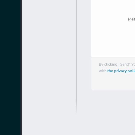
Mes
By clicking "Send" 
with
the privacy poli