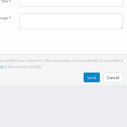
Title
sage
You confirm your consent to the processing of personal data in accordance
cy
of the service InfoTwip
Send
Cancel