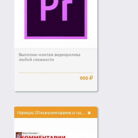
Выполню монтаж видеоролика
любой сложности
900
Напишу 20 комментариев и лайков с топового канала на ютубе youtube