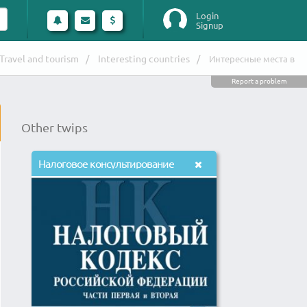
Login
Signup
Travel and tourism
Interesting countries
Интересные места в
Report a problem
Other twips
Налоговое консультирование