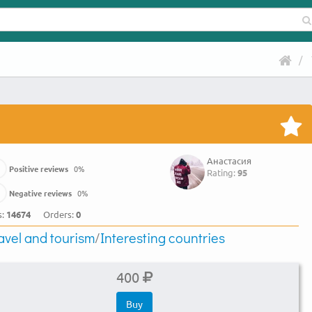
Анастасия
Positive reviews
0
%
Rating:
95
Negative reviews
0
%
s:
14674
Orders:
0
avel and tourism
/
Interesting countries
400
Buy