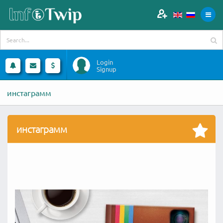
Login
Signup
инстаграмм
инстаграмм