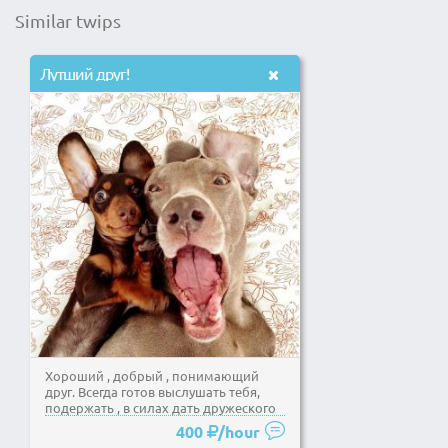
Similar twips
Лутший друг!
Хороший , добрый , понимающий
друг. Всегда готов выслушать тебя,
подержать , в силах дать дружеского
пендаля ))) и...
400
/hour