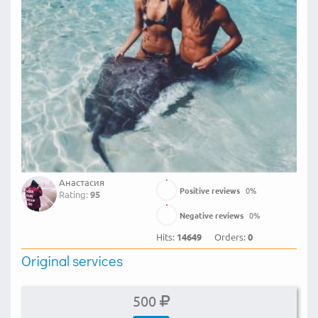
Анастасия
Positive reviews
0
%
Rating:
95
Negative reviews
0
%
Hits:
14649
Orders:
0
Original services
500