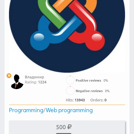
Владимир
Positive reviews
0
%
Rating:
1224
Negative reviews
0
%
Hits:
13943
Orders:
0
Programming
/
Web programming
500