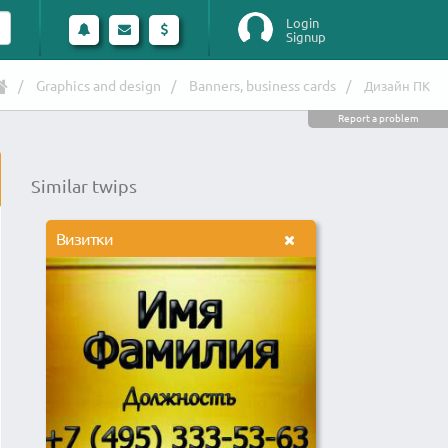
Login
Signup
Graphics and design
Banners, business cards
Дизайн ПК
Report a problem
Similar twips
Визитки