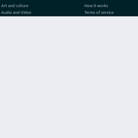
Art and culture
How it works
Audio and Video
Terms of service
Business
Privacy policy
Construction and architecture
Pricing
Cooking
Referral Program
Education
Test video connection
Fashion and style
Contact
Games and sport
Graphics and design
Health
Internet
Lawyer consulting
Life hack
Marketing and advertising
Original services
Programming
Religion and philosophy
Science
Texts and translations
Travel and tourism