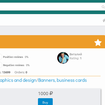
Виталий
Positive reviews
0
%
Rating:
1
Negative reviews
0
%
s:
13699
Orders:
0
aphics and design
/
Banners, business cards
1000
Buy