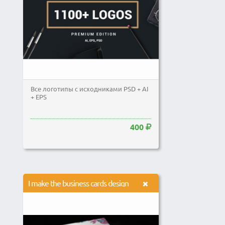
Все логотипы с исходниками PSD + AI
+ EPS
400
I make the business cards design