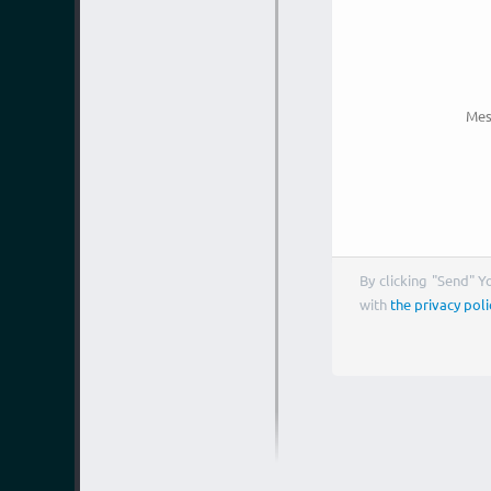
Mes
By clicking "Send" 
with
the privacy poli