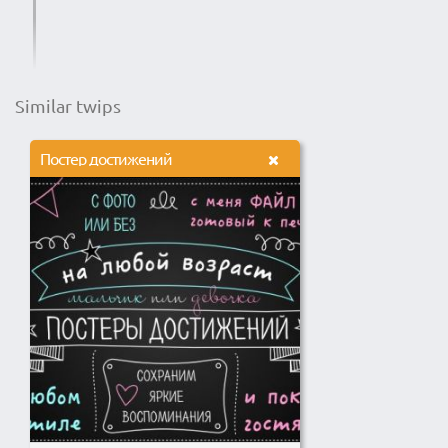
Similar twips
Постер достижений