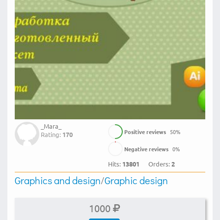
_Mara_
Positive reviews
50
%
Rating:
170
Negative reviews
0
%
Hits:
13801
Orders:
2
Graphics and design
/
Graphic design
1000