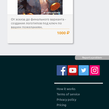
От эскиза до финального варианта -
создание логотипов под ключ по
вашим пожеланиям.
1000
Report a problem
How it works
Terms of service
Privacy policy
Pricing