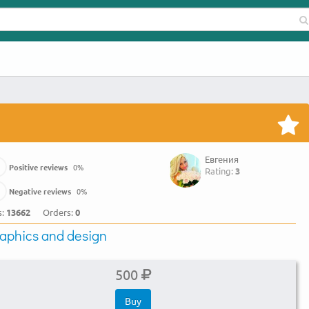
Евгения
Positive reviews
0
%
Rating:
3
Negative reviews
0
%
s:
13662
Orders:
0
aphics and design
500
Buy