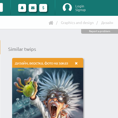
Login
Signup
Graphics and design
Дизайн
Report a problem
Similar twips
дизайн, верстка, фото на заказ