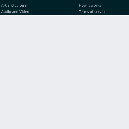
Art and culture
How it works
Audio and Video
Terms of service
Business
Privacy policy
Construction and architecture
Pricing
Cooking
Referral Program
Education
Test video connection
Fashion and style
Contact
Games and sport
Graphics and design
Health
Internet
Lawyer consulting
Life hack
Marketing and advertising
Original services
Programming
Religion and philosophy
Science
Texts and translations
Travel and tourism