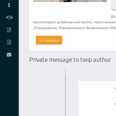
Ди
Архитектурно-дизайнерский проект, перепланиро
оборудования, 3Dвизуализация. Визуализация 500
To complain
Private message to twip author