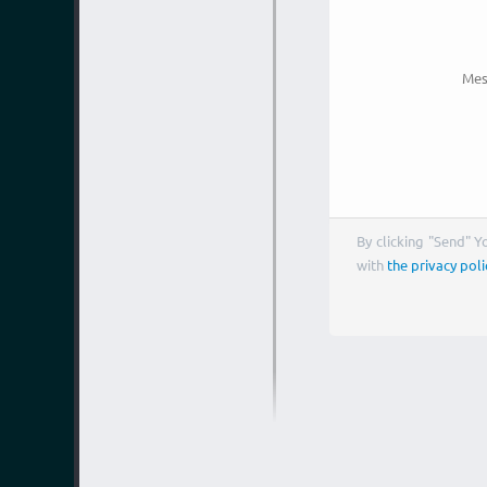
Mes
By clicking "Send" 
with
the privacy poli