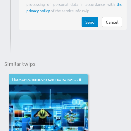
processing of personal data in accordance with
the
privacy policy
of the service InfoTwip
Send
Cancel
Similar twips
Проконсультирую как подключить монетизацию на свои видео