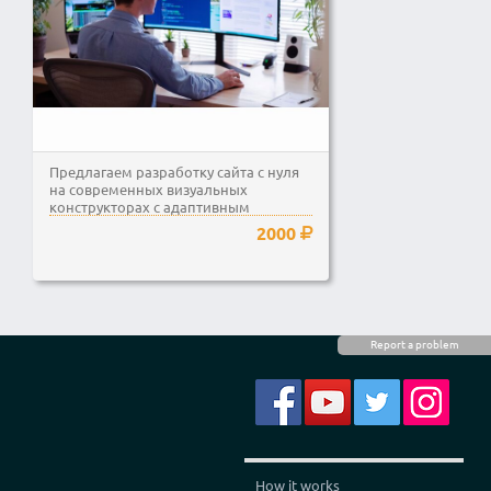
Предлагаем разработку сайта с нуля
на современных визуальных
конструкторах с адаптивным
дизайном и фишками (анимация,...
2000
Report a problem
How it works