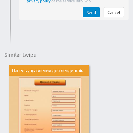
privacy policy
of the service InfoTwip
Send
Cancel
Similar twips
Панель управления для лендинга