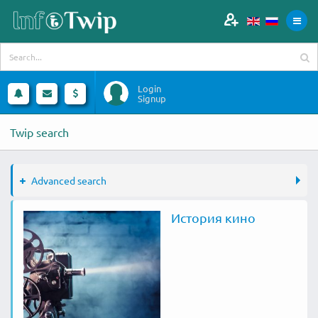
Login
Signup
Twip search
Advanced search
История кино