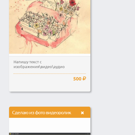
Напишу текст с
изображения\видео\аудио
500
Сделаю из фото видеоролик