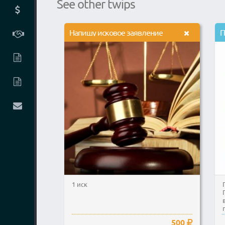
See other twips
Напишу исковое заявление
П
1 иск
500