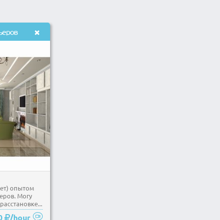
ьеров
ет) опытом
еров. Могу
расстановке...
0
/hour