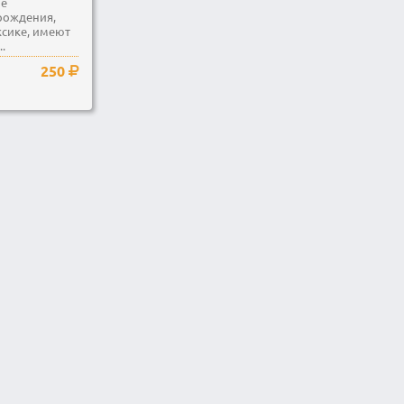
не
рождения,
сике, имеют
.
250