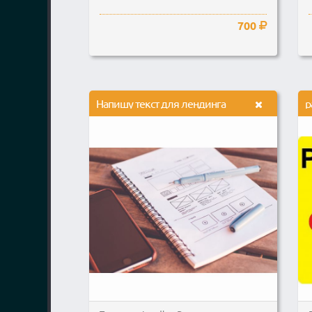
700
Напишу текст для лендинга