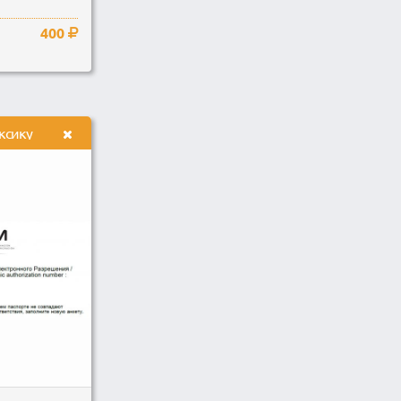
400
ксику