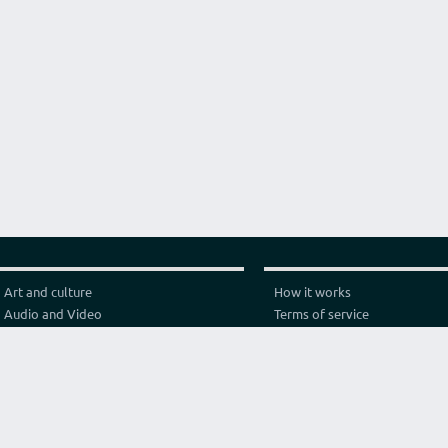
Art and culture
How it works
Audio and Video
Terms of service
Business
Privacy policy
Construction and architecture
Pricing
Cooking
Referral Program
Education
Test video connection
Fashion and style
Contact
Games and sport