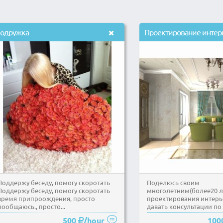
одружка
Проектирование интер
Поддержу беседу, помогу скоротать
Поделюсь своим
Поддержу беседу, помогу скоротать
многолетним(более20 л
время припроождения, просто
проектирования интерь
пообщаюсь., просто...
давать консультации по 
500
/hour
100