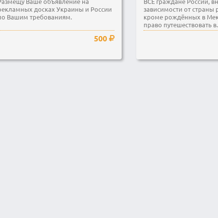
Размещу Ваше объявление на
ВСЕ граждане России, в
рекламных досках Украины и России
зависимости от страны 
по Вашим требованиям.
кроме рождённых в Мек
право путешествовать в..
500