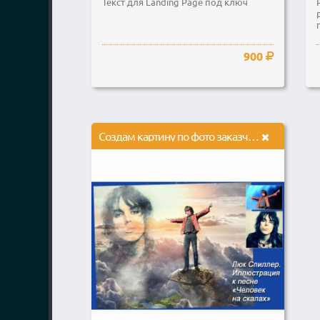
Текст для Landing Page под ключ
900
Создам картину по фото заказчика