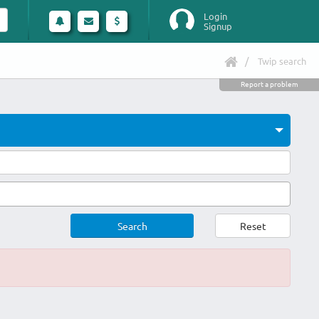
Login
Signup
Twip search
Report a problem
Search
Reset